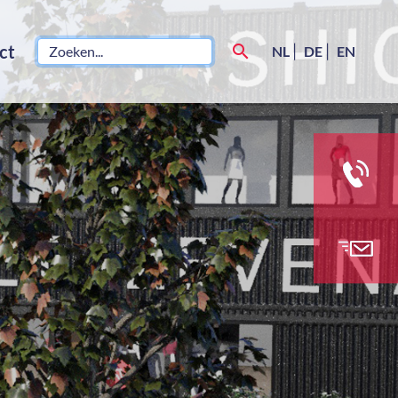
ct
search
NL
|
DE
|
EN