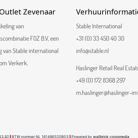
Outlet Zevenaar
Verhuurinformati
kkeling van
Stable International
scombinatie FOZ B.V, een
+31 (0) 33 450 40 30
van Stable international
info@stable.nl
om Verkerk.
Haslinger Retail Real Estat
+49 (0) 172 8368 297
m.haslinger@haslinger-im
43.82
BTW nummer NL 161486320B03
Powered by
wallbrink crossmedia
|
|